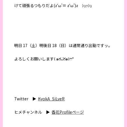
けて頑張るつもりだよ(ง’ω’≡ ง’ω’)ง ｼｭｯｼｭ
明日 17（土）明後日 18（日）は通常通り出勤ですッ。
よろしくお願いします꒰ ๑ּగᴗ̂గ๑꒱ෆ⃛*
Twitter ▶︎
KyokA_SiLveR
ヒメチャンネル ▶︎
香花Profileページ