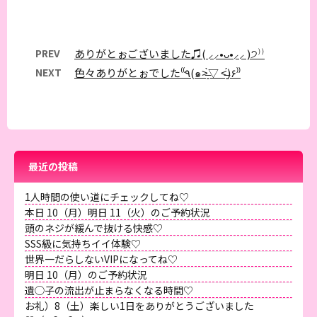
PREV
ありがとぉございました♫( ⸝⸝•ᴗ•⸝⸝ )੭⁾⁾
NEXT
色々ありがとぉでした⁽⁽٩(๑˃̶͈̀▽ ˂̶͈́)۶⁾⁾
最近の投稿
1人時間の使い道にチェックしてね♡
本日 10（月）明日 11（火）のご予約状況
頭のネジが緩んで抜ける快感♡
SSS級に気持ちイイ体験♡
世界一だらしないVIPになってね♡
明日 10（月）のご予約状況
遺◯子の流出が止まらなくなる時間♡
お礼）8（土）楽しい1日をありがとうございました