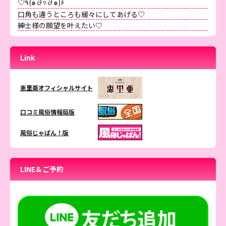
♡٩(๑∂▿∂๑)۶
口角も違うところも緩々にしてあげる♡
紳士様の願望を叶えたい♡
Link
恵里亜オフィシャルサイト
口コミ風俗情報局版
風俗じゃぱん！版
LINE＆ご予約