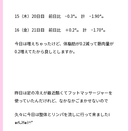
15（木）20日目 前日比 −0.3㌔ 計 −1.90㌔
16（金）21日目 前日比 ＋0.2㌔ 計 −1.70㌔
今日は増えちゃったけど、体脂肪が0.2減って筋肉量が
0.2増えてたから良しとしますか。
昨日は足の冷えが最近酷くてフットマッサージャーを
使っていたんだけれど、なかなかごまかせないので
久々に今日は整体とリンパを流しに行って来ました꒰
๑ּగᴗ̂గ๑꒱ෆ⃛*