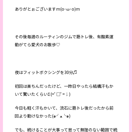
ありがとぉございますm(o･ω･o)m
その後毎週のルーティンのジムで筋トレ後、有酸素運
動がてら愛犬のお散歩♡
夜はフィットボクシングを30分♫
初回は楽ちんだったけど、一昨日やったら結構汗もか
いて驚いたくらいΣ(=ﾟ□ﾟ=；)
今日も軽く汗もかいて、流石に筋トレ後だったから前
回より動けなかった(๑╯ﻌ╰๑)
でも、続けることが大事って思って無理のない範囲で続