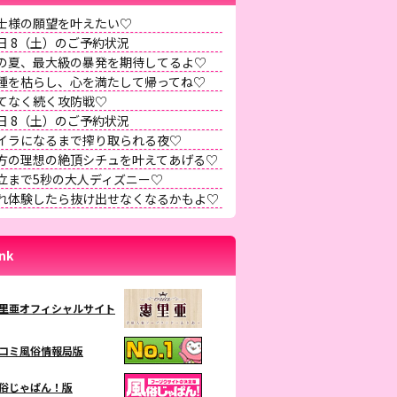
士様の願望を叶えたい♡
日 8（土）のご予約状況
の夏、最大級の暴発を期待してるよ♡
種を枯らし、心を満たして帰ってね♡
てなく続く攻防戦♡
日 8（土）のご予約状況
イラになるまで搾り取られる夜♡
方の理想の絶頂シチュを叶えてあげる♡
立まで5秒の大人ディズニー♡
れ体験したら抜け出せなくなるかもよ♡
ink
里亜オフィシャルサイト
コミ風俗情報局版
俗じゃぱん！版