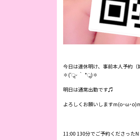
今日は連休明け、事前本人予約（
✽(′ॢᵕ ‵ *ॢ)✽
明日は通常出勤です♫
よろしくお願いしますm(o･ω･o)
11:00 130分でご予約くださった