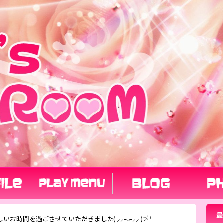
最
いお時間を過ごさせていただきました( ⸝⸝•ᴗ•⸝⸝ )੭⁾⁾