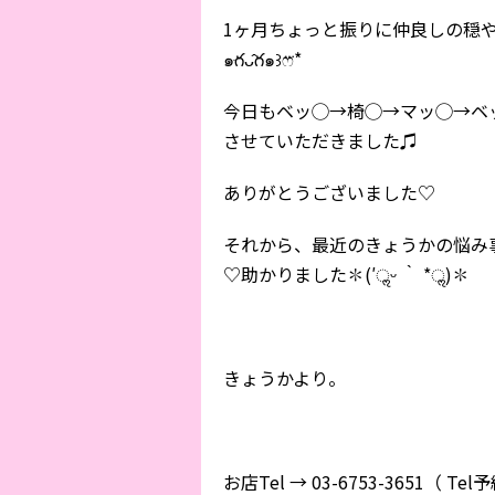
1ヶ月ちょっと振りに仲良しの穏
๑ּగᴗ̂గ๑꒱ෆ⃛*
今日もベッ◯→椅◯→マッ◯→ベ
させていただきました♫
ありがとうございました♡
それから、最近のきょうかの悩み
♡助かりました✽(′ॢᵕ ‵ *ॢ)✽
きょうかより。
お店Tel → 03-6753-3651（ Te