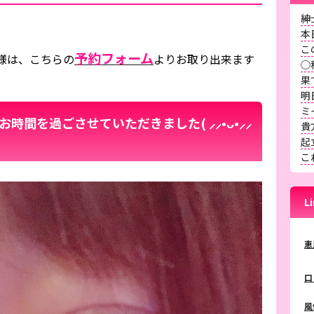
紳
本
こ
予約フォーム
様は、こちらの
よりお取り出来ます
◯
果
明
ミ
時間を過ごさせていただきました( ⸝⸝•ᴗ•⸝⸝
貴
起
こ
L
恵
口
風