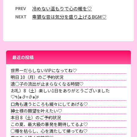
PREV
冷めない温もりで心の暖を♡
NEXT
卑猥な音は気分を盛り上げるBGM♡
最近の投稿
世界一だらしないVIPになってね♡
明日 10（月）のご予約状況
遺◯子の流出が止まらなくなる時間♡
お礼）8（土）楽しい1日をありがとうございました
♡٩(๑∂▿∂๑)۶
口角も違うところも緩々にしてあげる♡
紳士様の願望を叶えたい♡
本日 8（土）のご予約状況
この夏、最大級の暴発を期待してるよ♡
◯種を枯らし、心を満たして帰ってね♡