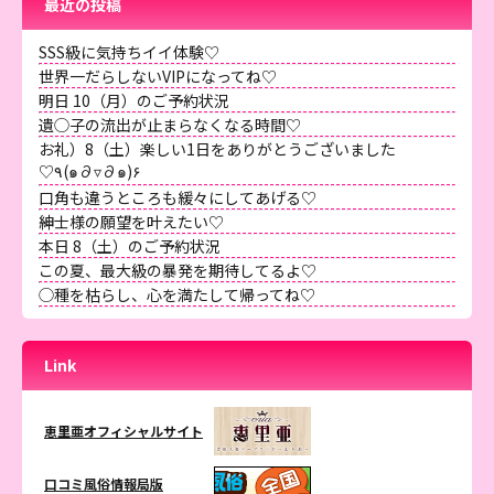
最近の投稿
SSS級に気持ちイイ体験♡
世界一だらしないVIPになってね♡
明日 10（月）のご予約状況
遺◯子の流出が止まらなくなる時間♡
お礼）8（土）楽しい1日をありがとうございました
♡٩(๑∂▿∂๑)۶
口角も違うところも緩々にしてあげる♡
紳士様の願望を叶えたい♡
本日 8（土）のご予約状況
この夏、最大級の暴発を期待してるよ♡
◯種を枯らし、心を満たして帰ってね♡
Link
恵里亜オフィシャルサイト
口コミ風俗情報局版