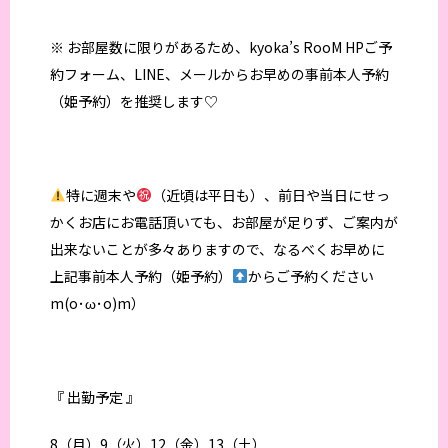
※ お部屋数に限りがあるため、kyoka’s RooM HPご予
約フォーム、LINE、メールからお早めの事前本人予約
（姫予約）を推奨します♡
特に週末や
（近頃は平日も）、前日や当日にせっ
かくお店にお電話頂いても、お部屋が足りず、ご案内が
出来ないことが多々ありますので、なるべくお早めに
上記事前本人予約（姫予約）
からご予約ください
m(o･ω･o)m）
『 出勤予定 』
8（月）9（火）12（金）13（土）