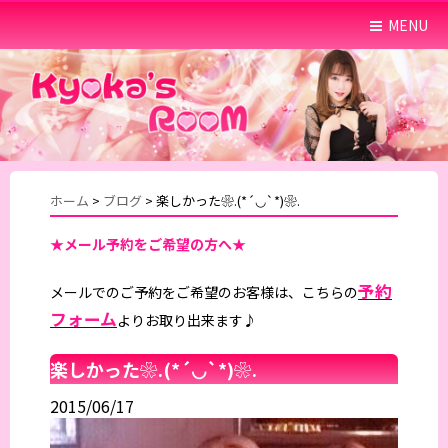
MENU
ホーム
>
ブログ
>
楽しかった❀.(*´◡`*)❀.
★メール予約をご希望の方へ★
予約
メールでのご予約をご希望のお客様は、こちらの
フォーム
よりお取り出来ます♪
楽しかった❀.(*´◡`*)❀.
2015/06/17