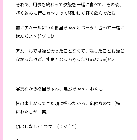
それで、用事も終わって夕飯を一緒に食べて、その後、
軽く飲みに行こぉ〜♪って移動して軽く飲んでたら
前にアムールにいた樹里ちゃんとバッタリ会って一緒に
飲んだよヽ(´∀`｡)ﾉ
アムールでは殆ど会ったことなくて、話したことも殆ど
なかったけど、仲良くなっちゃった٩(๑∂▿∂๑)۶♡
写真右から樹里ちゃん、理沙ちゃん、わたし
皆出来上がってきた頃に撮ったから、危険なので（特
にわたしが 笑）
顔出しなしｯ！です (⊃∀｀* )