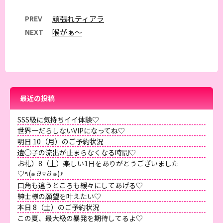
PREV
頑張れティアラ
NEXT
喉がぁ〜
最近の投稿
SSS級に気持ちイイ体験♡
世界一だらしないVIPになってね♡
明日 10（月）のご予約状況
遺◯子の流出が止まらなくなる時間♡
お礼）8（土）楽しい1日をありがとうございました
♡٩(๑∂▿∂๑)۶
口角も違うところも緩々にしてあげる♡
紳士様の願望を叶えたい♡
本日 8（土）のご予約状況
この夏、最大級の暴発を期待してるよ♡