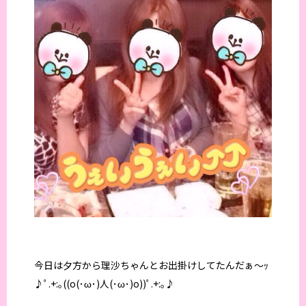
今日は夕方から理沙ちゃんとお出掛けしてたんだぁ～ｯ
♪ﾟ.+:｡((o(･ω･)人(･ω･)o))ﾟ.+:｡♪