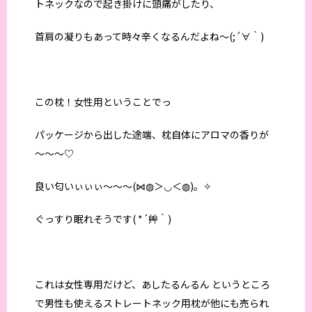
トネックなので起き掛けに頭痛がしたり、
首肩の凝りもあって時々辛くなるんだよね～(;´∀｀)
この枕！女性用ということでっ
パッケージから出した途端、枕自体にアロマの香りが
～～～♡
良い匂いぃぃぃ～～～(⋈◍＞◡＜◍)。✧
ぐっすり眠れそうです( *´艸｀)
これは女性専用だけど、あしたるんるん というところ
で男性も使えるストレートネック用枕が他にも売られ