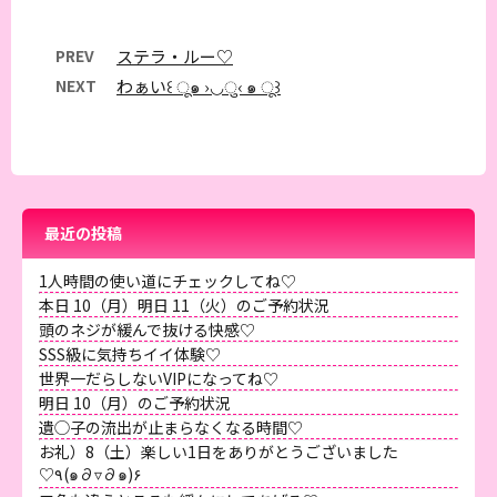
PREV
ステラ・ルー♡
NEXT
わぁい꒰ ू๑ ›◡ु‹ ๑ ू꒱
最近の投稿
1人時間の使い道にチェックしてね♡
本日 10（月）明日 11（火）のご予約状況
頭のネジが緩んで抜ける快感♡
SSS級に気持ちイイ体験♡
世界一だらしないVIPになってね♡
明日 10（月）のご予約状況
遺◯子の流出が止まらなくなる時間♡
お礼）8（土）楽しい1日をありがとうございました
♡٩(๑∂▿∂๑)۶