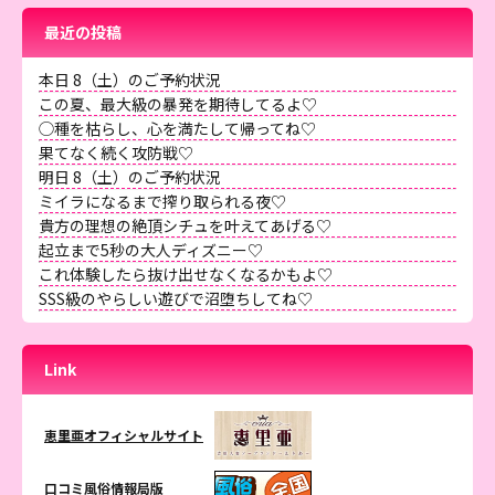
最近の投稿
本日 8（土）のご予約状況
この夏、最大級の暴発を期待してるよ♡
◯種を枯らし、心を満たして帰ってね♡
果てなく続く攻防戦♡
明日 8（土）のご予約状況
ミイラになるまで搾り取られる夜♡
貴方の理想の絶頂シチュを叶えてあげる♡
起立まで5秒の大人ディズニー♡
これ体験したら抜け出せなくなるかもよ♡
SSS級のやらしい遊びで沼堕ちしてね♡
Link
恵里亜オフィシャルサイト
口コミ風俗情報局版