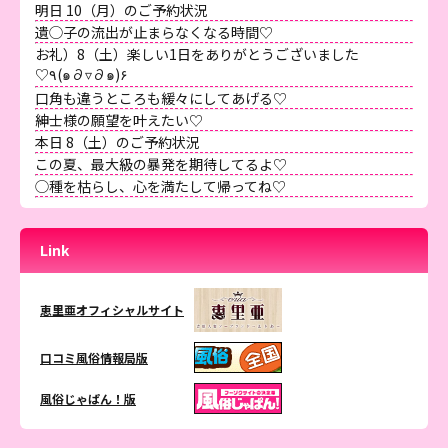
明日 10（月）のご予約状況
遺◯子の流出が止まらなくなる時間♡
お礼）8（土）楽しい1日をありがとうございました
♡٩(๑∂▿∂๑)۶
口角も違うところも緩々にしてあげる♡
紳士様の願望を叶えたい♡
本日 8（土）のご予約状況
この夏、最大級の暴発を期待してるよ♡
◯種を枯らし、心を満たして帰ってね♡
Link
恵里亜オフィシャルサイト
口コミ風俗情報局版
風俗じゃぱん！版