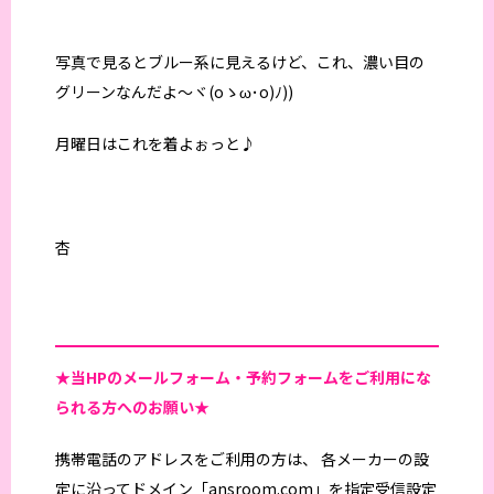
写真で見るとブルー系に見えるけど、これ、濃い目の
グリーンなんだよ～ヾ(oゝω･o)ﾉ))
月曜日はこれを着よぉっと♪
杏
★当HPの
メールフォーム・予約フォームをご利用にな
られる方へのお願い★
携帯電話のアドレスをご利用の方は、 各メーカーの設
定に沿ってドメイン「ansroom.com」を指定受信設定