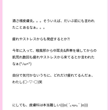
酒さ様皮膚炎。。。そういえば、だいぶ前にも言われ
たことあるなぁ。。。
疲れやストレスからも発症するとか⁈
今年に入って、喉風邪から中耳炎&声帯を壊してからの
肌荒れ数回も疲れやストレスから来てるとか言われた
なぁ(*ﾉω<*)
自分で気付かないうちに、どれだけ疲れてるんだぁ、
わたし(○･▽･○)笑
にしても、皮膚科は本当難しい(((o( ´｡›ω‹｡` )o)))