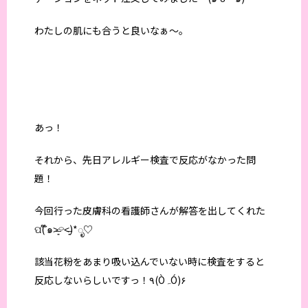
わたしの肌にも合うと良いなぁ〜。
あっ！
それから、先日アレルギー検査で反応がなかった問
題！
今回行った皮膚科の看護師さんが解答を出してくれた
ପ( ໊๑˃̶͈⌔˂̶͈)*ೃ♡
該当花粉をあまり吸い込んでいない時に検査をすると
反応しないらしいですっ！۹(ÒہÓ)۶