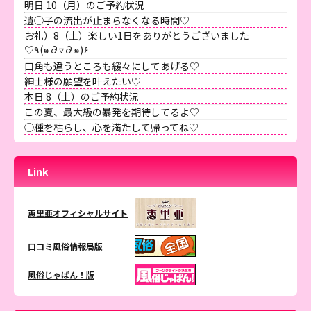
明日 10（月）のご予約状況
遺◯子の流出が止まらなくなる時間♡
お礼）8（土）楽しい1日をありがとうございました
♡٩(๑∂▿∂๑)۶
口角も違うところも緩々にしてあげる♡
紳士様の願望を叶えたい♡
本日 8（土）のご予約状況
この夏、最大級の暴発を期待してるよ♡
◯種を枯らし、心を満たして帰ってね♡
Link
恵里亜オフィシャルサイト
口コミ風俗情報局版
風俗じゃぱん！版