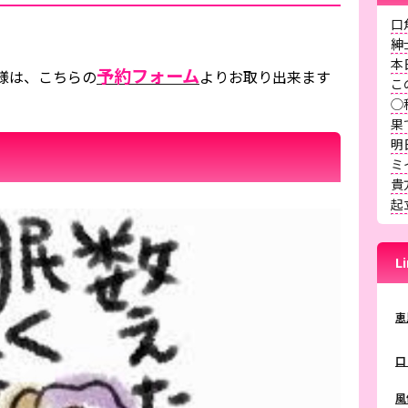
口
紳
本
予約フォーム
様は、こちらの
よりお取り出来ます
こ
◯
果
明
ミ
貴
起
L
恵
口
風