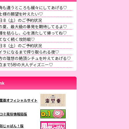
角も違うところも緩々にしてあげる♡
士様の願望を叶えたい♡
日 8（土）のご予約状況
の夏、最大級の暴発を期待してるよ♡
種を枯らし、心を満たして帰ってね♡
てなく続く攻防戦♡
日 8（土）のご予約状況
イラになるまで搾り取られる夜♡
方の理想の絶頂シチュを叶えてあげる♡
立まで5秒の大人ディズニー♡
ink
里亜オフィシャルサイト
コミ風俗情報局版
俗じゃぱん！版