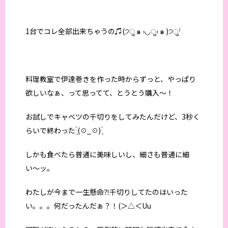
1台でコレ全部出来ちゃうの♫(੭ु ๑ ›◡ु‹ ๑ )੭ु⁾
料理教室で伊達巻きを作った時からずっと、やっぱり
欲しいなぁ、って思ってて、とうとう購入〜！
お試しでキャベツの千切りをしてみたんだけど、3秒く
らいで終わったː̗̀(☉_☉)ː̖́
しかも食べたら普通に美味しいし、細さも普通に細
い〜ッ。
わたしが今まで一生懸命⁈千切りしてたのはいった
い。。。何だったんだぁ？！(＞△＜Uu