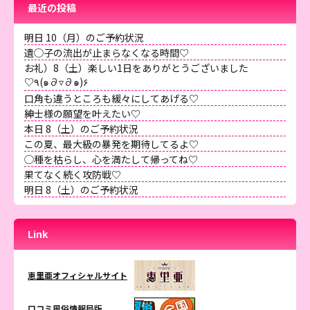
最近の投稿
明日 10（月）のご予約状況
遺◯子の流出が止まらなくなる時間♡
お礼）8（土）楽しい1日をありがとうございました
♡٩(๑∂▿∂๑)۶
口角も違うところも緩々にしてあげる♡
紳士様の願望を叶えたい♡
本日 8（土）のご予約状況
この夏、最大級の暴発を期待してるよ♡
◯種を枯らし、心を満たして帰ってね♡
果てなく続く攻防戦♡
明日 8（土）のご予約状況
Link
恵里亜オフィシャルサイト
口コミ風俗情報局版