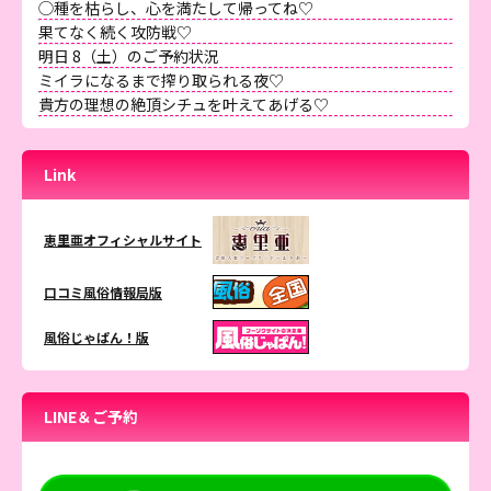
◯種を枯らし、心を満たして帰ってね♡
果てなく続く攻防戦♡
明日 8（土）のご予約状況
ミイラになるまで搾り取られる夜♡
貴方の理想の絶頂シチュを叶えてあげる♡
Link
恵里亜オフィシャルサイト
口コミ風俗情報局版
風俗じゃぱん！版
LINE＆ご予約