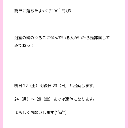
簡単に落ちたよｯヾ(*´∀｀*)ﾉ♬
浴室の鏡のうろこに悩んでいる人がいたら是非試して
みてねっ！
明日 22（土）明後日 23（日）と出勤します。
24（月）～ 28（金）までは連休になります。
よろしくお願いします(*’ω’*)