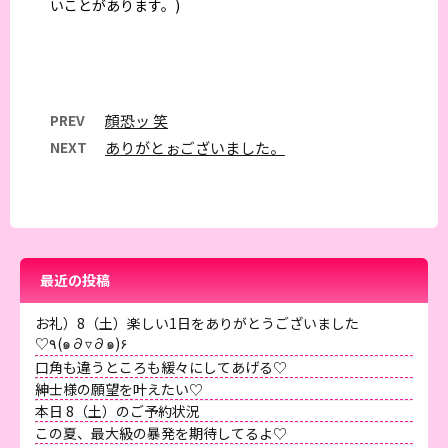
いことがあります。)
PREV
顔恐ッ 笑
NEXT
ありがとぉございました。
最近の投稿
お礼）8（土）楽しい1日をありがとうございました
♡٩(๑∂▿∂๑)۶
口角も違うところも緩々にしてあげる♡
紳士様の願望を叶えたい♡
本日 8（土）のご予約状況
この夏、最大級の暴発を期待してるよ♡