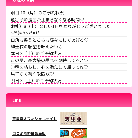
明日 10（月）のご予約状況
遺◯子の流出が止まらなくなる時間♡
お礼）8（土）楽しい1日をありがとうございました
♡٩(๑∂▿∂๑)۶
口角も違うところも緩々にしてあげる♡
紳士様の願望を叶えたい♡
本日 8（土）のご予約状況
この夏、最大級の暴発を期待してるよ♡
◯種を枯らし、心を満たして帰ってね♡
果てなく続く攻防戦♡
明日 8（土）のご予約状況
Link
恵里亜オフィシャルサイト
口コミ風俗情報局版