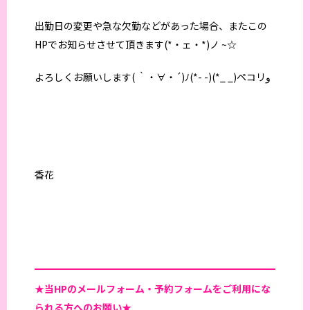
出勤日の変更や急な欠勤などがあった場合、またこの
HPでお知らせさせて頂きます(*・ェ・*)ノ ~☆
よろしくお願いします( ｀・∀・´)ﾉ(*- -)(*_ _)ペコリو
香花
★当HPの
メールフォーム・予約フォームをご利用にな
られる方へのお願い★