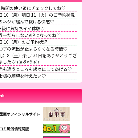
人時間の使い道にチェックしてね♡
日 10（月）明日 11（火）のご予約状況
のネジが緩んで抜ける快感♡
SS級に気持ちイイ体験♡
界一だらしないVIPになってね♡
日 10（月）のご予約状況
◯子の流出が止まらなくなる時間♡
礼）8（土）楽しい1日をありがとうござ
いました♡٩(๑∂▿∂๑)۶
角も違うところも緩々にしてあげる♡
士様の願望を叶えたい♡
ink
里亜オフィシャルサイト
コミ風俗情報局版