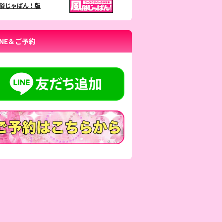
俗じゃぱん！版
INE＆ご予約