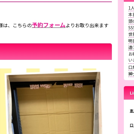
1
本
頭
予約フォーム
様は、こちらの
よりお取り出来ます
S
世
明
遺
お
口
紳
L
恵
口