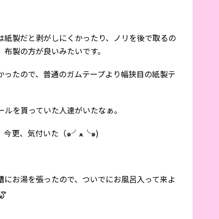
は紙製だと剥がしにくかったり、ノリを後で取るの
、布製の方が良いみたいです。
かったので、普通のガムテープより幅狭目の紙製テ
ールを貰っていた人達がいたなぁ。
養生の為に貰ってたんだぁ〜。と、今更、気付いた（๑╯ﻌ╰๑)
槽にお湯を張ったので、ついでにお風呂入って来よ
 ౄ