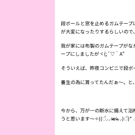
段ボールと窓を止めるガムテープ
が大変になったりするらしいので
我が家には布製のガムテープがな
ープにしましたがヾ(;´▽｀A“
そういえば、昨夜コンビニで段ボ
今から、万が一の断水に備えて浴
うと思います〜✧((ੰ⸝⸝ᵒ̴̶̷ѳᵒ̴̶̷⸝⸝)ੰ)*