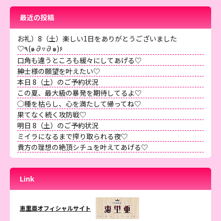
最近の投稿
お礼）8（土）楽しい1日をありがとうございました
♡٩(๑∂▿∂๑)۶
口角も違うところも緩々にしてあげる♡
紳士様の願望を叶えたい♡
本日 8（土）のご予約状況
この夏、最大級の暴発を期待してるよ♡
◯種を枯らし、心を満たして帰ってね♡
果てなく続く攻防戦♡
明日 8（土）のご予約状況
ミイラになるまで搾り取られる夜♡
貴方の理想の絶頂シチュを叶えてあげる♡
Link
恵里亜オフィシャルサイト