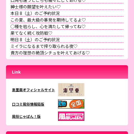
紳士様の願望を叶えたい♡
本日 8（土）のご予約状況
この夏、最大級の暴発を期待してるよ♡
◯種を枯らし、心を満たして帰ってね♡
果てなく続く攻防戦♡
明日 8（土）のご予約状況
ミイラになるまで搾り取られる夜♡
貴方の理想の絶頂シチュを叶えてあげる♡
Link
恵里亜オフィシャルサイト
口コミ風俗情報局版
風俗じゃぱん！版