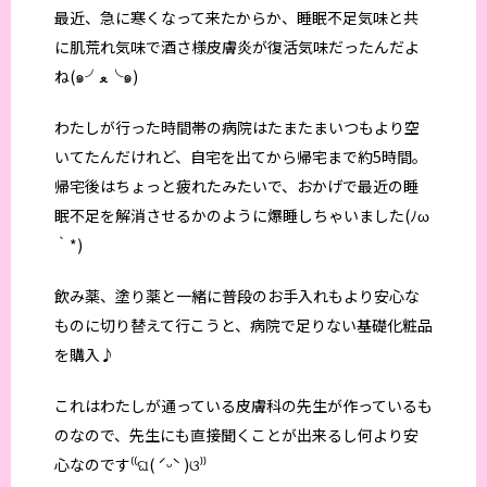
最近、急に寒くなって来たからか、睡眠不足気味と共
に肌荒れ気味で酒さ様皮膚炎が復活気味だったんだよ
ね(๑╯ﻌ╰๑)
わたしが行った時間帯の病院はたまたまいつもより空
いてたんだけれど、自宅を出てから帰宅まで約5時間。
帰宅後はちょっと疲れたみたいで、おかげで最近の睡
眠不足を解消させるかのように爆睡しちゃいました(ﾉω
｀*)
飲み薬、塗り薬と一緒に普段のお手入れもより安心な
ものに切り替えて行こうと、病院で足りない基礎化粧品
を購入♪
これはわたしが通っている皮膚科の先生が作っているも
のなので、先生にも直接聞くことが出来るし何より安
心なのです⁽⁽ଘ( ˊᵕˋ )ଓ⁾⁾