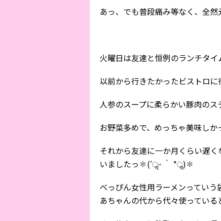
あっ、でも普段痛み等なく、全然元
火曜日は友達と恒例のランチタイム(
以前から行きたかったビストロに
人参のスープに柔らかい豚肉のス
お野菜多めで、めっちゃ美味しか
それから友達に一か月くらい遅く
いましたっ✽(′ॢᵕ ‵ *ॢ)✽
べっぴん女性用ラーメンっていう
あちゃんの代から代々使っている