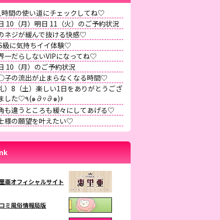
人時間の使い道にチェックしてね♡
日 10（月）明日 11（火）のご予約状況
のネジが緩んで抜ける快感♡
SS級に気持ちイイ体験♡
界一だらしないVIPになってね♡
日 10（月）のご予約状況
◯子の流出が止まらなくなる時間♡
礼）8（土）楽しい1日をありがとうござ
いました♡٩(๑∂▿∂๑)۶
角も違うところも緩々にしてあげる♡
士様の願望を叶えたい♡
ink
里亜オフィシャルサイト
コミ風俗情報局版