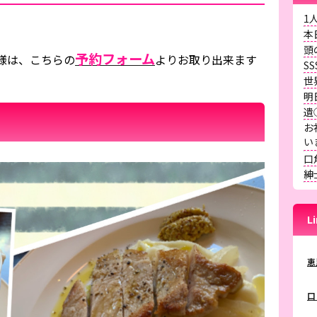
1
本
頭
予約フォーム
様は、こちらの
よりお取り出来ます
S
世
明
遺
お
口
紳
L
恵
口