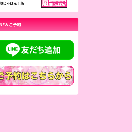
俗じゃぱん！版
INE＆ご予約