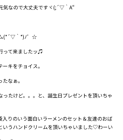
気なので大丈夫ですヾ(;´▽｀A“
*´▽｀*)ﾉ゛☆
行って来ましたッ♫
テーキをチョイス。
ったなぁ。
なったけど。。。と、誕生日プレゼントを頂いちゃ
袋入りのいう面白いラーメンのセット＆友達のおば
というハンドクリームを頂いちゃいました♡わーい