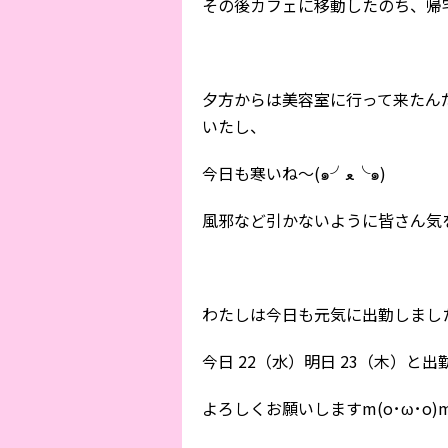
その後カフェに移動したのち、帰
夕方からは美容室に行って来たん
いたし、
今日も寒いね〜(๑╯ﻌ╰๑)
風邪など引かないように皆さん気
わたしは今日も元気に出勤しまし
今日 22（水）明日 23（木）と出
よろしくお願いしますm(o･ω･o)