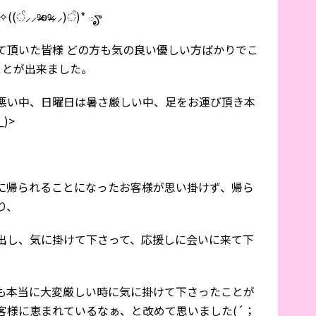
̶̷ѳᵒ̴̶̷⸝⸝)ੰ)* ౄ
て頂いた皆様 どの方も気の良い優しい方ばかりでこ
ことが出来ました。
悪い中、日曜日は暑さ厳しい中、足をお運び頂き本
)>
に帰られることになったお客様が思い掛けず、帰ら
り、
出し、気に掛けて下さって、応援しに会いに来て下
も本当に大変厳しい時に気に掛けて下さったことが
客様に恵まれているなぁ、と改めて思いました(´；