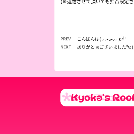
(※返信させて頂いても拒否設定さ
PREV
こんばんは( ⸝⸝•ᴗ•⸝⸝ )੭⁾⁾
NEXT
ありがとぉございました⁽⁽ଘ( ˊᵕˋ