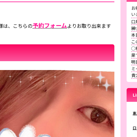
お
口
予約フォーム
様は、こちらの
よりお取り出来ます
紳
本
こ
◯
果
明
ミ
貴
L
恵
口