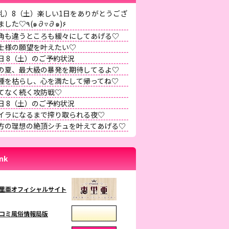
礼）8（土）楽しい1日をありがとうござ
いました♡٩(๑∂▿∂๑)۶
角も違うところも緩々にしてあげる♡
士様の願望を叶えたい♡
日 8（土）のご予約状況
の夏、最大級の暴発を期待してるよ♡
種を枯らし、心を満たして帰ってね♡
てなく続く攻防戦♡
日 8（土）のご予約状況
イラになるまで搾り取られる夜♡
方の理想の絶頂シチュを叶えてあげる♡
ink
里亜オフィシャルサイト
コミ風俗情報局版