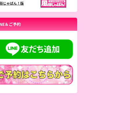
俗じゃぱん！版
INE＆ご予約