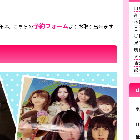
口
紳
本
予約フォーム
様は、こちらの
よりお取り出来ます
こ
◯
果
明
ミ
貴
起
L
恵
口
風