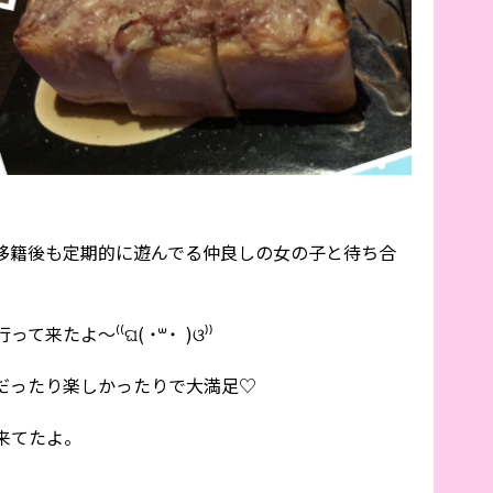
移籍後も定期的に遊んでる仲良しの女の子と待ち合
よ〜⁽⁽ଘ( ˙꒳​˙ )ଓ⁾⁾
だったり楽しかったりで大満足♡
来てたよ。