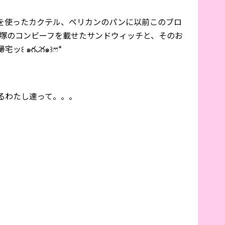
を使ったカクテル、ペリカンのパンに以前このブロ
腰塚のコンビーフを載せたサンドウィッチと、そのお
๑ּగᴗ̂గ๑꒱ෆ⃛*
るわたし達って。。。