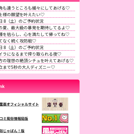
角も違うところも緩々にしてあげる♡
士様の願望を叶えたい♡
日 8（土）のご予約状況
の夏、最大級の暴発を期待してるよ♡
種を枯らし、心を満たして帰ってね♡
てなく続く攻防戦♡
日 8（土）のご予約状況
イラになるまで搾り取られる夜♡
方の理想の絶頂シチュを叶えてあげる♡
立まで5秒の大人ディズニー♡
ink
里亜オフィシャルサイト
コミ風俗情報局版
俗じゃぱん！版