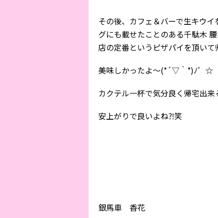
その後、カフェ＆バーで生キウイ
グにも載せたことのある千駄木 
店の定番というピザパイを頂いて帰宅ッ꒰ 
美味しかったよ〜(*´▽｀*)ﾉ゛☆
カクテル一杯で気分良く帰宅出来
安上がりで良いよね⁈笑
銀馬車 香花