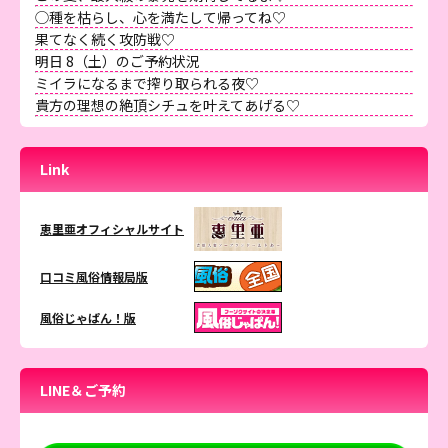
◯種を枯らし、心を満たして帰ってね♡
果てなく続く攻防戦♡
明日 8（土）のご予約状況
ミイラになるまで搾り取られる夜♡
貴方の理想の絶頂シチュを叶えてあげる♡
Link
恵里亜オフィシャルサイト
口コミ風俗情報局版
風俗じゃぱん！版
LINE＆ご予約