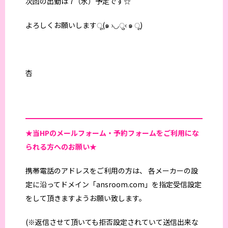
次回の出勤は 7（水）予定です☆
よろしくお願いしますू(๑ ›◡ु‹ ๑ ू)
杏
★当HPの
メールフォーム・予約フォームをご利用にな
られる方へのお願い★
携帯電話のアドレスをご利用の方は、 各メーカーの設
定に沿ってドメイン「ansroom.com」を指定受信設定
をして頂きますようお願い致します。
(※返信させて頂いても拒否設定されていて送信出来な