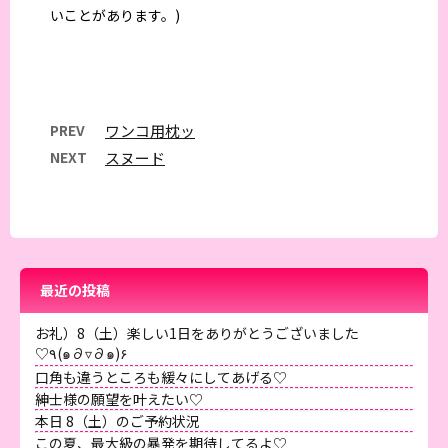
いことがあります。)
PREV
ワンコ用枕ッ
NEXT
スヌード
最近の投稿
お礼）8（土）楽しい1日をありがとうございました
♡٩(๑∂▿∂๑)۶
口角も違うところも緩々にしてあげる♡
紳士様の願望を叶えたい♡
本日 8（土）のご予約状況
この夏、最大級の暴発を期待してるよ♡