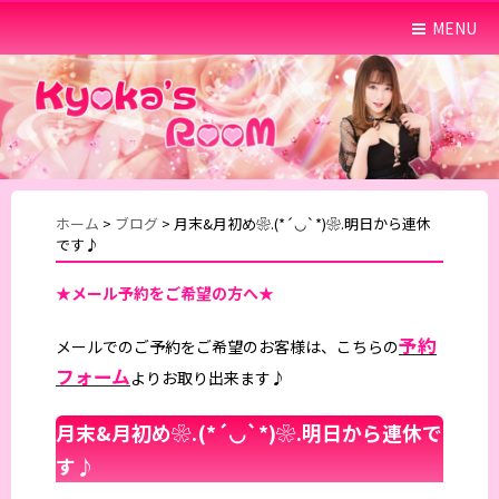
MENU
ホーム
>
ブログ
>
月末&月初め❀.(*´◡`*)❀.明日から連休
です♪
★メール予約をご希望の方へ★
予約
メールでのご予約をご希望のお客様は、こちらの
フォーム
よりお取り出来ます♪
月末&月初め❀.(*´◡`*)❀.明日から連休で
す♪