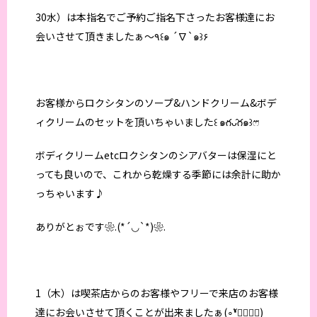
30水）は本指名でご予約ご指名下さったお客様達にお
会いさせて頂きましたぁ〜٩꒰๑ ´∇`๑꒱۶
お客様からロクシタンのソープ&ハンドクリーム&ボデ
ィクリームのセットを頂いちゃいました꒰ ๑ּగᴗ̂గ๑꒱ෆ⃛
ボディクリームetcロクシタンのシアバターは保湿にと
っても良いので、これから乾燥する季節には余計に助か
っちゃいます♪
ありがとぉです❀.(*´◡`*)❀.
1（木）は喫茶店からのお客様やフリーで来店のお客様
達にお会いさせて頂くことが出来ましたぁ(∘❛ั⌔❛ั∘)