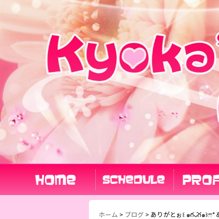
ホーム
>
ブログ
>
ありがとぉ꒰ ๑ּగᴗ̂గ๑꒱