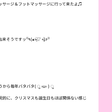
ッサージ＆フットマッサージに行って来たよ♫
なので、明日は元気いっぱい出勤出来そうですッ⁽⁽٩(๑˃̶͈̀▽ ˂̶͈́)۶⁾⁾
毎年バタバタ( ु ›ω‹ ) ु
況的に、クリスマスも誕生日もほぼ関係ない感じ