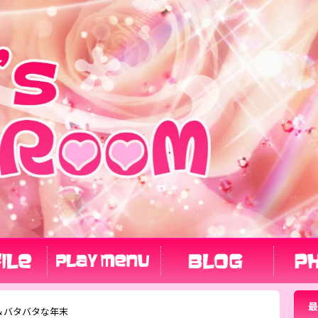
最
ෆ⃛*＆バタバタな年末