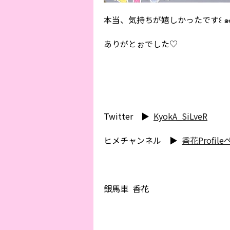
本当、気持ちが嬉しかったです꒰ ๑ּగᴗ̂
ありがとぉでした♡
Twitter ▶︎
KyokA_SiLveR
ヒメチャンネル ▶︎
香花Profil
銀馬車 香花