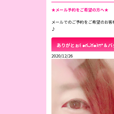
★メール予約をご希望の方へ★
メールでのご予約をご希望のお客
♪
ありがとぉ꒰ ๑ּగᴗ̂గ๑꒱ෆ⃛
2020/12/26