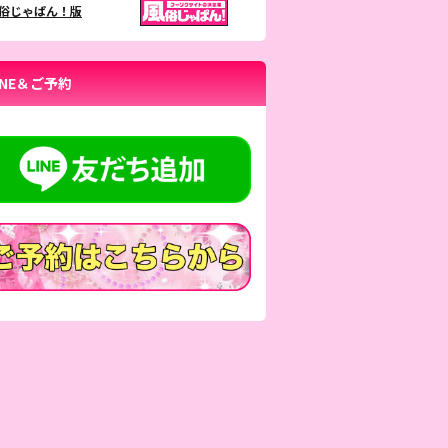
俗じゃぱん！版
INE＆ご予約