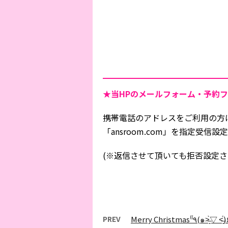
★当HPの
メールフォーム・予約フ
携帯電話のアドレスをご利用の方
「ansroom.com」を指定受
(※返信させて頂いても拒否設定さ
PREV
Merry Christmas⁽⁽٩(๑˃̶͈̀▽ ˂̶͈