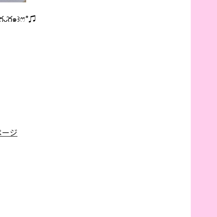
గ๑꒱ෆ⃛*♫
eページ