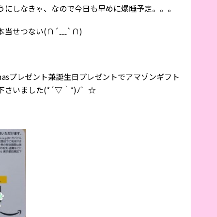
うにしなきゃ、なので今日も早めに爆睡予定。。。
当せつない(∩´﹏`∩)
tmasプレゼント兼誕生日プレゼントでアマゾンギフト
いました(*´▽｀*)ﾉ゛☆