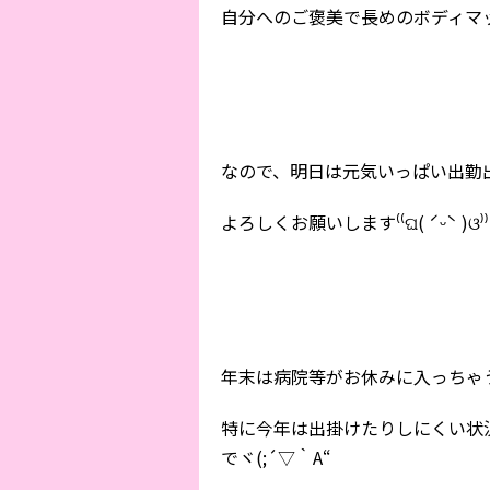
自分へのご褒美で長めのボディマ
よろしくお願いします⁽⁽ଘ( ˊᵕˋ )ଓ⁾⁾
年末は病院等がお休みに入っちゃうから
特に今年は出掛けたりしにくい状
でヾ(;´▽｀A“