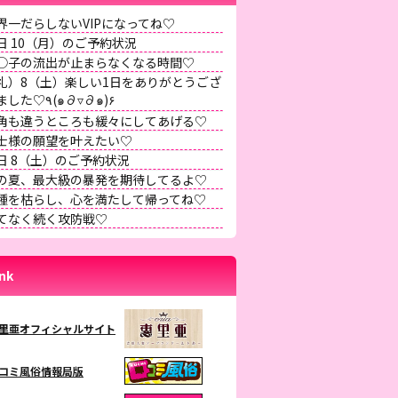
界一だらしないVIPになってね♡
日 10（月）のご予約状況
◯子の流出が止まらなくなる時間♡
礼）8（土）楽しい1日をありがとうござ
いました♡٩(๑∂▿∂๑)۶
角も違うところも緩々にしてあげる♡
士様の願望を叶えたい♡
日 8（土）のご予約状況
の夏、最大級の暴発を期待してるよ♡
種を枯らし、心を満たして帰ってね♡
てなく続く攻防戦♡
ink
里亜オフィシャルサイト
コミ風俗情報局版