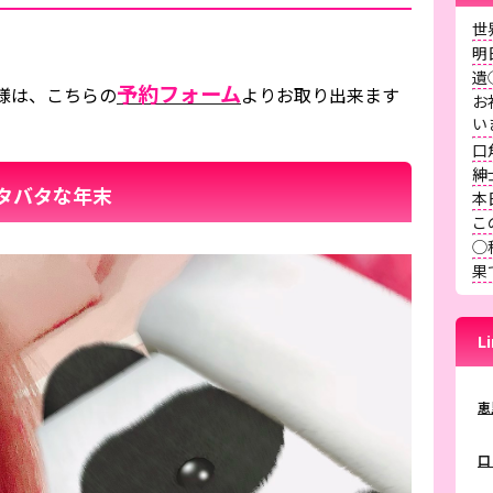
世
明
遺
予約フォーム
様は、こちらの
よりお取り出来ます
お
口
紳
*＆バタバタな年末
本
こ
◯
果
L
恵
口