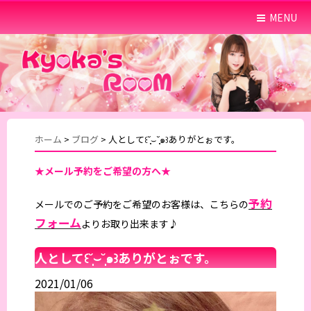
MENU
ホーム
>
ブログ
>
人として꒰˘̩̩̩⌣˘̩̩̩๑꒱ありがとぉです。
★メール予約をご希望の方へ★
予約
メールでのご予約をご希望のお客様は、こちらの
フォーム
よりお取り出来ます♪
人として꒰˘̩̩̩⌣˘̩̩̩๑꒱ありがとぉです。
2021/01/06