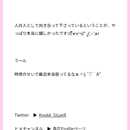
人対人として向き合って下さっているということが、や
っぱり本当に嬉しかったですପ( ໊๑˃̶͈⌔˂̶͈)*ೃ꒰˘̩̩̩⌣˘̩̩̩๑꒱
う〜ん
時世のせいで最近本当弱ってるなぁヾ(;´▽｀A“
Twitter ▶︎
KyokA_SiLveR
ヒメチャンネル ▶︎
香花Profileページ