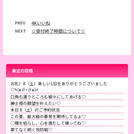
PREV
4Kいいね
NEXT
☆受付終了時間について☆
最近の投稿
お礼）8（土）楽しい1日をありがとうございました
♡٩(๑∂▿∂๑)۶
口角も違うところも緩々にしてあげる♡
紳士様の願望を叶えたい♡
本日 8（土）のご予約状況
この夏、最大級の暴発を期待してるよ♡
◯種を枯らし、心を満たして帰ってね♡
果てなく続く攻防戦♡