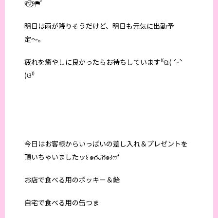
୧⍢⃝୨⚑゛
明日は雨が降りそうだけど、明日も元気に出勤予
定〜。
疲れを癒やしに良かったらお待ちしています⁽⁽ଘ( ˊᵕˋ
)ଓ⁾⁾
今日はお客様からいっぱいの差し入れ＆プレゼントを
頂いちゃいましたッ꒰ ๑ּగᴗ̂గ๑꒱ෆ⃛*
お店で食べる用のポッキー＆飴
自宅で食べる用の缶つま