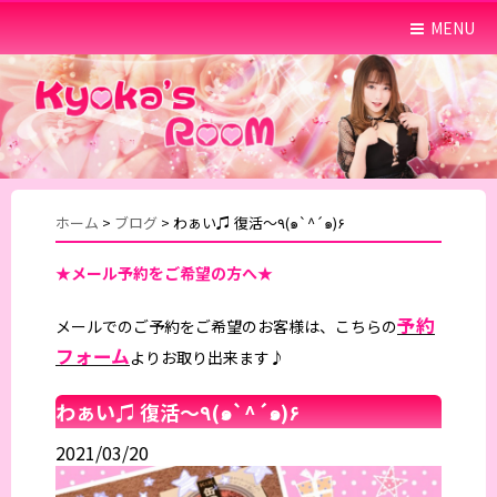
MENU
ホーム
>
ブログ
>
わぁい♫ 復活〜٩(๑`^´๑)۶
★メール予約をご希望の方へ★
予約
メールでのご予約をご希望のお客様は、こちらの
フォーム
よりお取り出来ます♪
わぁい♫ 復活〜٩(๑`^´๑)۶
2021/03/20