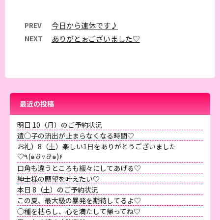
PREV
今日から連休です♪
NEXT
ありがとぉございました♡
最近の投稿
明日 10（月）のご予約状況
遺◯子の流出が止まらなくなる時間♡
お礼）8（土）楽しい1日をありがとうございました
♡٩(๑∂▿∂๑)۶
口角も違うところも緩々にしてあげる♡
紳士様の願望を叶えたい♡
本日 8（土）のご予約状況
この夏、最大級の暴発を期待してるよ♡
◯種を枯らし、心を満たして帰ってね♡