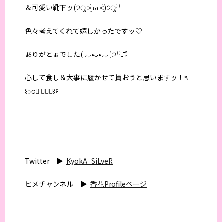
＆可愛い靴下ッ(੭ु ˃̶͈̀ ω ˂̶͈́)੭ु⁾⁾
色々考えてくれて嬉しかったですッ♡
ありがとぉでした( ⸝⸝•ᴗ•⸝⸝ )੭⁾⁾♫
心して食し＆大事に履かせて貰おうと思いますッ！٩
꒰ಂ❛ ▿❛ಂ꒱۶
Twitter ▶︎
KyokA_SiLveR
ヒメチャンネル ▶︎
香花Profileページ