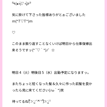
⁽⁽٩(๑˃̶͈̀▽ ˂̶͈́)۶⁾⁾
気に掛けて下さった皆様ありがとぉございました
m(*T▽T*)m
♡
このまま振り返すことなくいけば明日から仕事復帰出
来そうですッ(*´▽｀*)ﾉ゛☆
明日 4（火）明後日 5（水）出勤予定になりますッ。
またちょっと短くなった髪＆久々に作った前髪を良か
ったら見に来てください(ﾉω｀*)笑
待ってるね( ິ੭ुˊᄌˋ )ິ੭ु⁾⁾