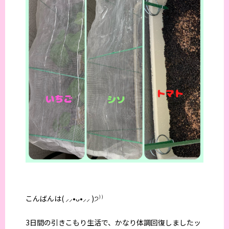
こんばんは( ⸝⸝•ᴗ•⸝⸝ )੭⁾⁾
3日間の引きこもり生活で、かなり体調回復しましたッ