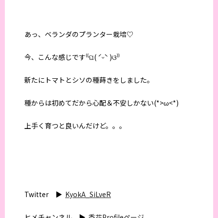
あっ、ベランダのプランター栽培♡
今、こんな感じです⁽⁽ଘ( ˊᵕˋ )ଓ⁾⁾
新たにトマトとシソの種蒔きをしました。
種からは初めてだから心配＆不安しかない(*>ω<*)
上手く育つと良いんだけど。。。
Twitter ▶︎
KyokA_SiLveR
ヒメチャンネル ▶︎
香花Profileページ