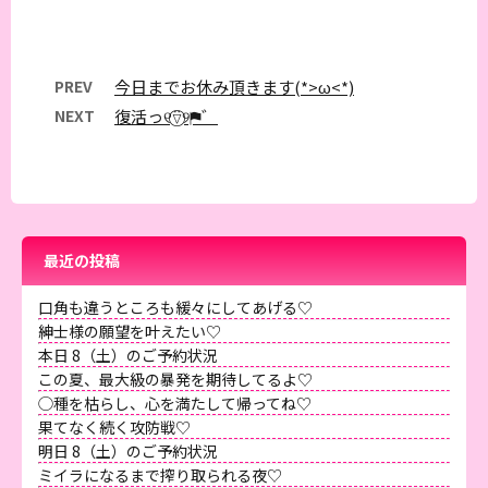
PREV
今日までお休み頂きます(*>ω<*)
NEXT
復活っ୧⍢⃝୨⚑゛
最近の投稿
口角も違うところも緩々にしてあげる♡
紳士様の願望を叶えたい♡
本日 8（土）のご予約状況
この夏、最大級の暴発を期待してるよ♡
◯種を枯らし、心を満たして帰ってね♡
果てなく続く攻防戦♡
明日 8（土）のご予約状況
ミイラになるまで搾り取られる夜♡