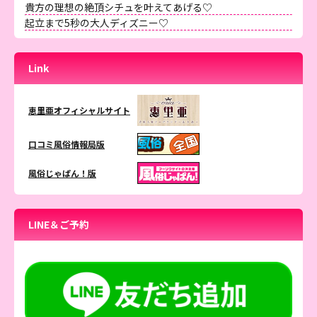
貴方の理想の絶頂シチュを叶えてあげる♡
起立まで5秒の大人ディズニー♡
Link
恵里亜オフィシャルサイト
口コミ風俗情報局版
風俗じゃぱん！版
LINE＆ご予約