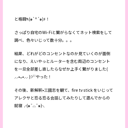
と格闘٩(๑`^´๑)۶！
さっぱり自宅のWi-Fiと繋がらなくてネット検索をして
調べ、色々いじって数十分。。。
結果、どれがどのコンセントなのか見ていくのが面倒
になり、えいやっとルーターを含む周辺のコンセント
を一旦全部差し直したらなぜか上手く繋がりました(
⸝⸝•ᴗ•⸝⸝ )੭⁾⁾やった！
その後、新解釈•三國志を観て、fire tv stick をいじって
アレクサと恐る恐る会話⁇してみたりして遊んでからの
就寝╭(๑¯⌓¯๑)╮