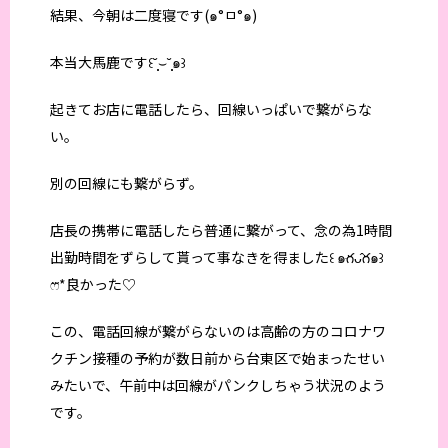
結果、今朝は二度寝です(๑°ㅁ°๑)
本当大馬鹿です꒰˘̩̩̩⌣˘̩̩̩๑꒱
起きてお店に電話したら、回線いっぱいで繋がらな
い。
別の回線にも繋がらず。
店長の携帯に電話したら普通に繋がって、念の為1時間
出勤時間をずらして貰って事なきを得ました꒰ ๑ּగᴗ̂గ๑꒱
ෆ⃛*良かった♡
この、電話回線が繋がらないのは高齢の方のコロナワ
クチン接種の予約が数日前から台東区で始まったせい
みたいで、午前中は回線がパンクしちゃう状況のよう
です。