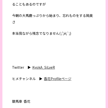
ることもあるのですが
今朝の大馬鹿っぷりから始まり、忘れものをする鈍臭
さ
本当我ながら残念でなりません( ;’;ё;`;)
Twitter ▶︎
KyokA_SiLveR
ヒメチャンネル ▶︎
香花Profileページ
銀馬車 香花