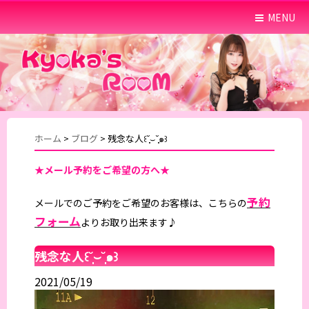
MENU
ホーム
>
ブログ
>
残念な人꒰˘̩̩̩⌣˘̩̩̩๑꒱
★メール予約をご希望の方へ★
予約
メールでのご予約をご希望のお客様は、こちらの
フォーム
よりお取り出来ます♪
残念な人꒰˘̩̩̩⌣˘̩̩̩๑꒱
2021/05/19