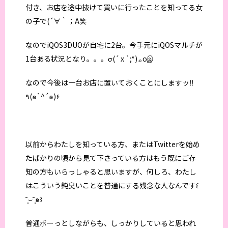
付き、お店を途中抜けて買いに行ったことを知ってる女
の子で(´∀｀；A笑
なのでiQOS3DUOが自宅に2台。今手元にiQOSマルチが
1台ある状況となり。。。σ(´ x `;*).｡oஇ
なので今後は一台お店に置いておくことにしますッ‼︎
٩(๑`^´๑)۶
以前からわたしを知っている方、またはTwitterを始め
たばかりの頃から見て下さっている方はもう既にご存
知の方もいらっしゃると思いますが、何しろ、わたし
はこういう鈍臭いことを普通にする残念な人なんです꒰
˘̩̩̩⌣˘̩̩̩๑꒱
普通ボーっとしながらも、しっかりしていると思われ