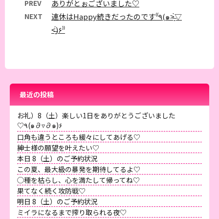
PREV
ありがとぉございました♡
NEXT
連休はHappy続きだったのです⁽⁽٩(๑˃̶͈̀▽
˂̶͈́)۶⁾⁾
最近の投稿
お礼）8（土）楽しい1日をありがとうございました
♡٩(๑∂▿∂๑)۶
口角も違うところも緩々にしてあげる♡
紳士様の願望を叶えたい♡
本日 8（土）のご予約状況
この夏、最大級の暴発を期待してるよ♡
◯種を枯らし、心を満たして帰ってね♡
果てなく続く攻防戦♡
明日 8（土）のご予約状況
ミイラになるまで搾り取られる夜♡