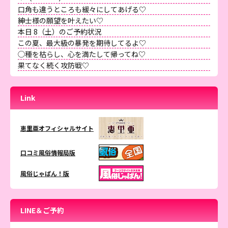
口角も違うところも緩々にしてあげる♡
紳士様の願望を叶えたい♡
本日 8（土）のご予約状況
この夏、最大級の暴発を期待してるよ♡
◯種を枯らし、心を満たして帰ってね♡
果てなく続く攻防戦♡
Link
恵里亜オフィシャルサイト
口コミ風俗情報局版
風俗じゃぱん！版
LINE＆ご予約