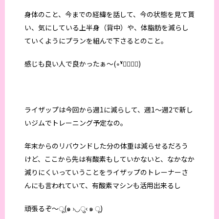
身体のこと、今までの経緯を話して、今の状態を見て貰
い、気にしている上半身（背中）や、体脂肪を減らし
ていくようにプランを組んで下さるとのこと。
感じも良い人で良かったぁ〜(∘❛ั⌔❛ั∘)
ライザップは今回から週1に減らして、週1〜週2で新し
いジムでトレーニング予定なの。
年末からのリバウンドした分の体重は減らせるだろう
けど、ここから先は有酸素もしていかないと、なかなか
減りにくいっていうことをライザップのトレーナーさ
んにも言われていて、有酸素マシンも活用出来るし
頑張るぞ〜ू(๑ ›◡ु‹ ๑ ू)