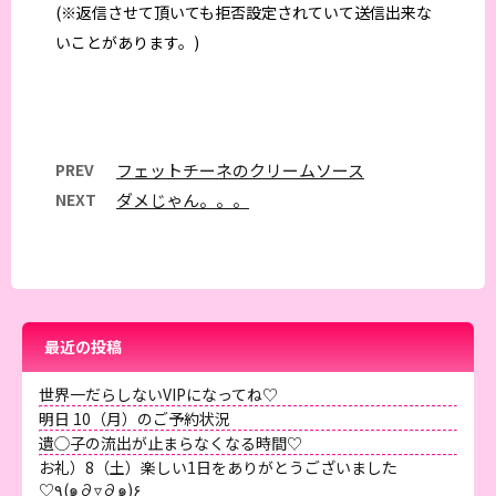
(※返信させて頂いても拒否設定されていて送信出来な
いことがあります。)
PREV
フェットチーネのクリームソース
NEXT
ダメじゃん。。。
最近の投稿
世界一だらしないVIPになってね♡
明日 10（月）のご予約状況
遺◯子の流出が止まらなくなる時間♡
お礼）8（土）楽しい1日をありがとうございました
♡٩(๑∂▿∂๑)۶