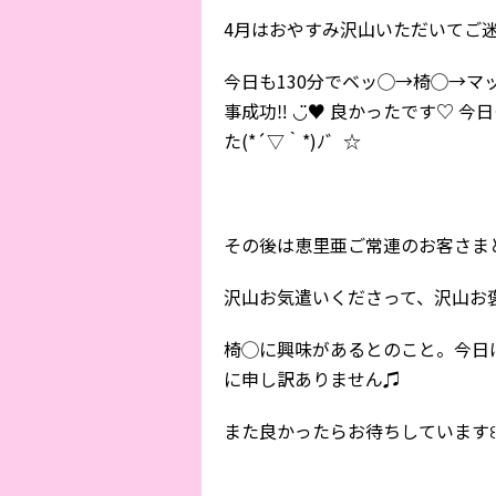
4月はおやすみ沢山いただいてご迷惑
今日も130分でベッ◯→椅◯→
事成功‼︎ ◡̈♥︎ 良かったです
た(*´▽｀*)ﾉ゛☆
その後は恵里亜ご常連のお客さまとお
沢山お気遣いくださって、沢山お
椅◯に興味があるとのこと。今日
に申し訳ありません♫
また良かったらお待ちしています꒰ ๑ּగᴗ