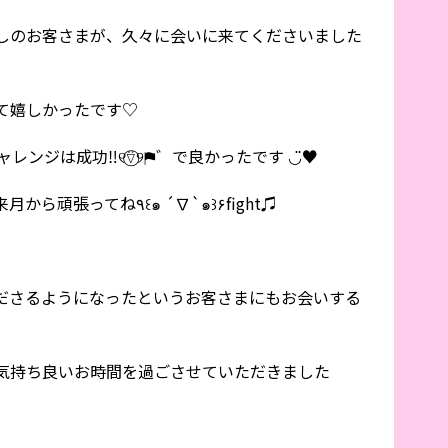
しのお客さまが、久々に会いに来てくださいました
て嬉しかったです♡
ンジは成功‼︎୧⍢⃝୨⚑゛で良かったです ◡̈♥︎
今月は心身ゆっくり休めて、また来月から頑張ってね٩꒰๑ ´∇`๑꒱۶fight♫
ださるようになったというお客さまにもお会いする
気持ち良いお時間を過ごさせていただきました