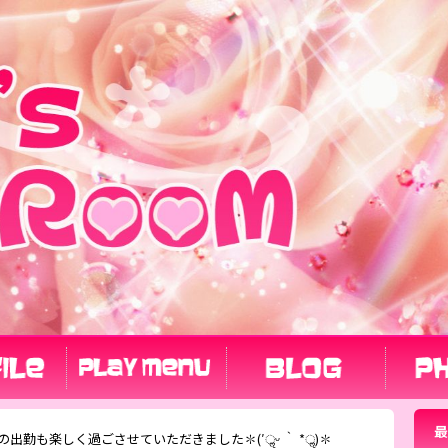
最
出勤も楽しく過ごさせていただきました✽(′ॢᵕ ‵ *ॢ)✽