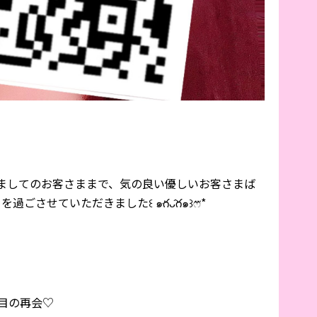
ましてのお客さままで、気の良い優しいお客さまば
させていただきました꒰ ๑ּగᴗ̂గ๑꒱ෆ⃛*
目の再会♡