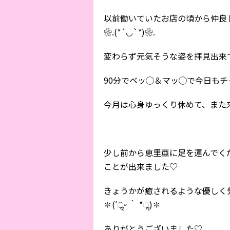
以前働いていたお店の頃から仲良
❀.(*´◡`*)❀.
変わらず元気そうな姿を拝見出来
90分でベッ◯＆マッ◯で今日もチャレ
少し前から恵里亜に足を運んでく
ことが出来ました♡
きょうかが癒されるような優しく
✽(′ॢᵕ ‵ *ॢ)✽
ありがとうございました♡