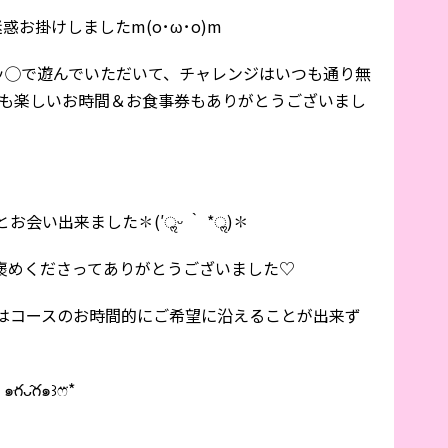
お掛けしましたm(o･ω･o)m
マッ◯で遊んでいただいて、チャレンジはいつも通り無
♡ 今日も楽しいお時間＆お食事券もありがとうございまし
会い出来ました✽(′ॢᵕ ‵ *ॢ)✽
褒めくださってありがとうございました♡
はコースのお時間的にご希望に沿えることが出来ず
̂గ๑꒱ෆ⃛*