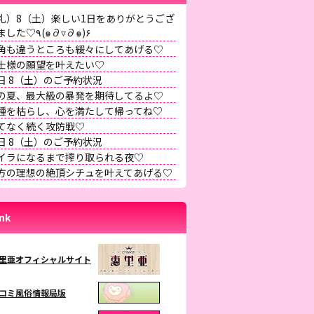
礼）8（土）楽しい1日をありがとうござ
いました♡٩(๑∂▿∂๑)۶
角も違うところも緩々にしてあげる♡
士様の願望を叶えたい♡
日 8（土）のご予約状況
の夏、最大級の暴発を期待してるよ♡
種を枯らし、心を満たして帰ってね♡
てなく続く攻防戦♡
日 8（土）のご予約状況
イラになるまで搾り取られる夜♡
方の理想の絶頂シチュを叶えてあげる♡
ink
里亜オフィシャルサイト
コミ風俗情報局版