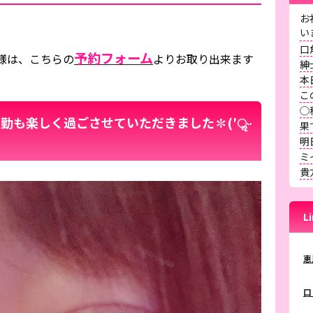
お
口
予約フォーム
様は、こちらの
よりお取り出来ます
紳
本
こ
◯
勤も楽しく過ごさせていただきました✽(′ॢᵕ
果
明
ミ
貴
L
恵
口