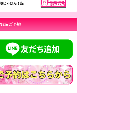
俗じゃぱん！版
INE＆ご予約