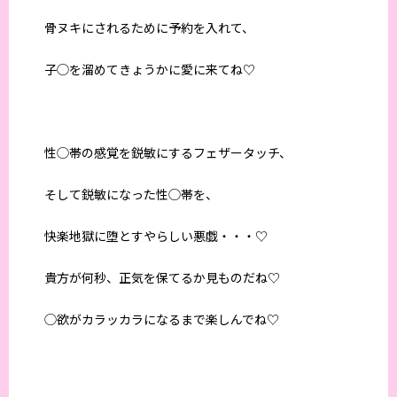
骨ヌキにされるために予約を入れて、
子◯を溜めてきょうかに愛に来てね♡
性◯帯
の感覚を鋭敏にするフェザータッチ、
そして鋭敏になった性◯帯を、
快楽地獄に堕とす
やらしい悪戯
・・・
♡
貴方が何秒、正気を保てるか見もの
だね
♡
◯欲がカラッカラになるまで楽しんでね♡