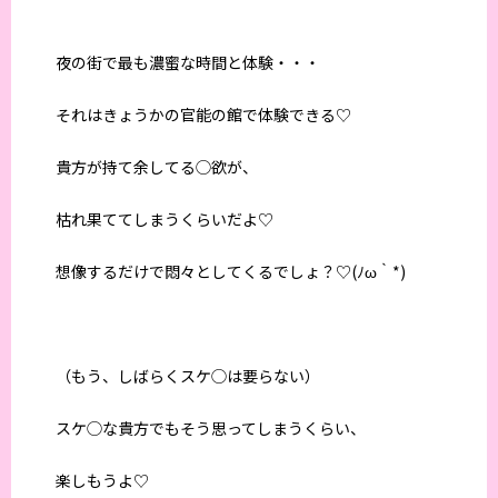
夜の街で
最も濃
蜜
な時間
と体験・・・
それはきょうかの官能の館で体験できる♡
貴方が持て余してる◯
欲が、
枯れ果ててしまうくらいだよ♡
想像するだけで悶々と
してくるでしょ？♡(ﾉω｀*)
（
もう
、
しばらくスケ◯は要らない
）
スケ◯な貴方でもそう思ってしまうくらい、
楽しもうよ♡