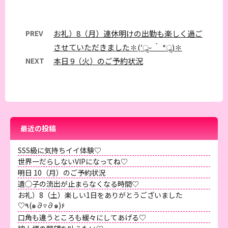
PREV
お礼）8（月）連休明けの出勤も楽しく過ご
させていただきました✽(′ॢᵕ ‵ *ॢ)✽
NEXT
本日 9（火）のご予約状況
最近の投稿
SSS級に気持ちイイ体験♡
世界一だらしないVIPになってね♡
明日 10（月）のご予約状況
遺◯子の流出が止まらなくなる時間♡
お礼）8（土）楽しい1日をありがとうございました
♡٩(๑∂▿∂๑)۶
口角も違うところも緩々にしてあげる♡