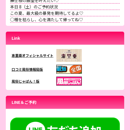
紳士様の願望を叶えたい♡
本日 8（土）のご予約状況
この夏、最大級の暴発を期待してるよ♡
◯種を枯らし、心を満たして帰ってね♡
Link
恵里亜オフィシャルサイト
口コミ風俗情報局版
風俗じゃぱん！版
LINE＆ご予約