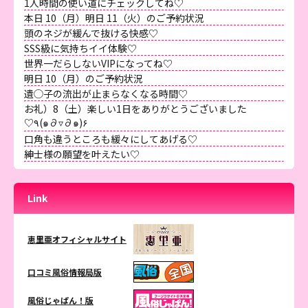
1人時間の使い道にチェックしてね♡
本日 10（月）明日 11（火）のご予約状況
頭のネジが緩んで抜ける快感♡
SSS級に気持ちイイ体験♡
世界一だらしないVIPになってね♡
明日 10（月）のご予約状況
遺◯子の流出が止まらなくなる時間♡
お礼）8（土）楽しい1日をありがとうございました
♡٩(๑∂▿∂๑)۶
口角も違うところも緩々にしてあげる♡
紳士様の願望を叶えたい♡
Link
恵里亜オフィシャルサイト
口コミ風俗情報局版
風俗じゃぱん！版