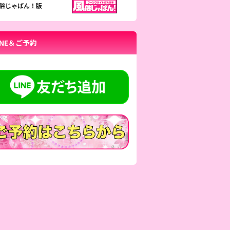
俗じゃぱん！版
INE＆ご予約