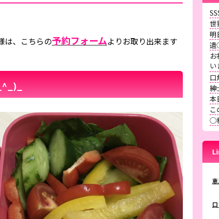
S
世
明
予約フォーム
様は、こちらの
よりお取り出来ます
遺
お
口
^_)_
紳
本
こ
◯
L
恵
口