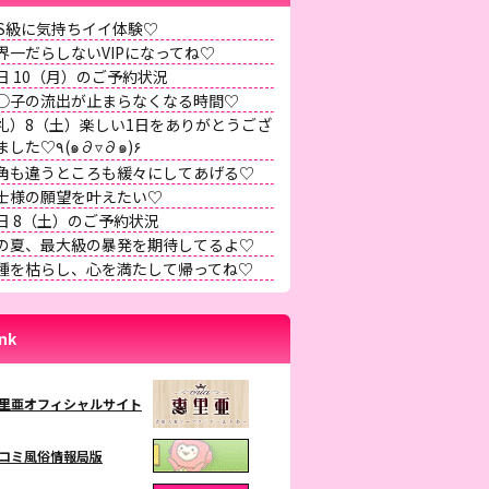
SS級に気持ちイイ体験♡
界一だらしないVIPになってね♡
日 10（月）のご予約状況
◯子の流出が止まらなくなる時間♡
礼）8（土）楽しい1日をありがとうござ
いました♡٩(๑∂▿∂๑)۶
角も違うところも緩々にしてあげる♡
士様の願望を叶えたい♡
日 8（土）のご予約状況
の夏、最大級の暴発を期待してるよ♡
種を枯らし、心を満たして帰ってね♡
ink
里亜オフィシャルサイト
コミ風俗情報局版