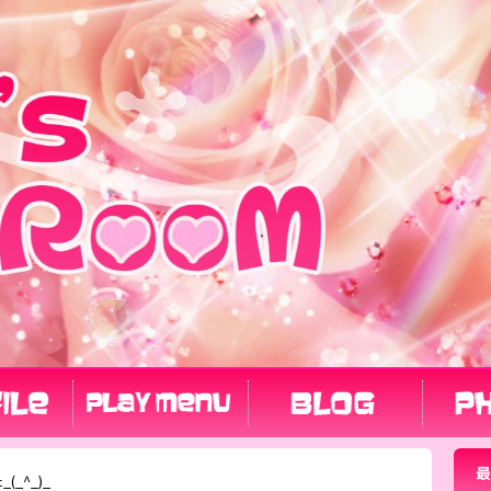
最
_^_)_