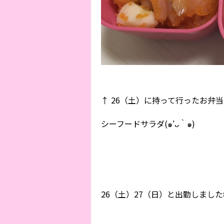
↑ 26（土）に持って行ったお弁
シーフードサラダ(๑′ᴗ‵๑)
26（土）27（日）と出勤しました꒰ ・