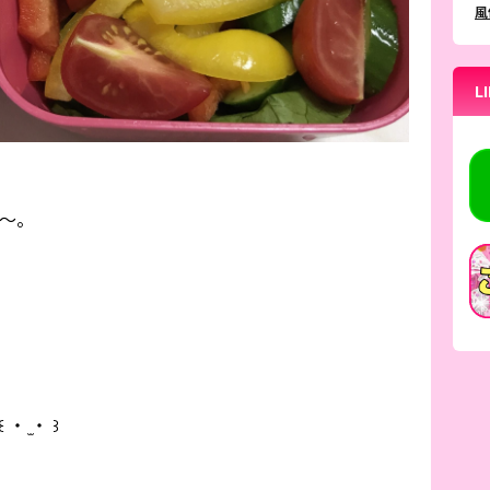
風
L
当〜。
 ̫・ ꒱