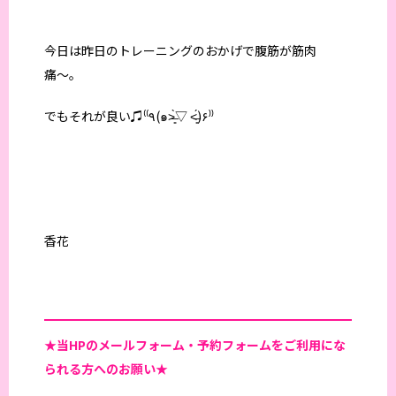
今日は昨日のトレーニングのおかげで腹筋が筋肉
痛〜。
でもそれが良い♫⁽⁽٩(๑˃̶͈̀▽ ˂̶͈́)۶⁾⁾
香花
★当HPの
メールフォーム・予約フォームをご利用にな
られる方へのお願い★