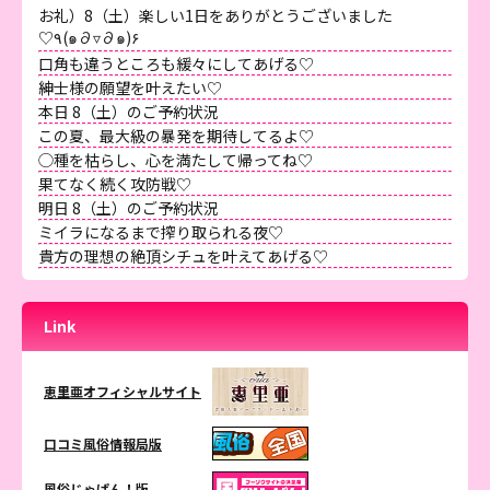
お礼）8（土）楽しい1日をありがとうございました
♡٩(๑∂▿∂๑)۶
口角も違うところも緩々にしてあげる♡
紳士様の願望を叶えたい♡
本日 8（土）のご予約状況
この夏、最大級の暴発を期待してるよ♡
◯種を枯らし、心を満たして帰ってね♡
果てなく続く攻防戦♡
明日 8（土）のご予約状況
ミイラになるまで搾り取られる夜♡
貴方の理想の絶頂シチュを叶えてあげる♡
Link
恵里亜オフィシャルサイト
口コミ風俗情報局版
風俗じゃぱん！版