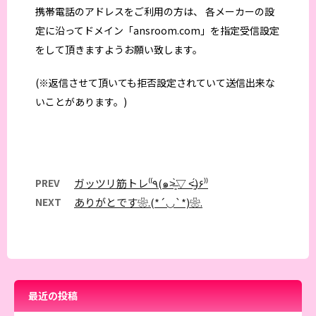
携帯電話のアドレスをご利用の方は、 各メーカーの設
定に沿ってドメイン「ansroom.com」を指定受信設定
をして頂きますようお願い致します。
(※返信させて頂いても拒否設定されていて送信出来な
いことがあります。)
PREV
ガッツリ筋トレ⁽⁽٩(๑˃̶͈̀▽ ˂̶͈́)۶⁾⁾
NEXT
ありがとです❀.(*´◡`*)❀.
最近の投稿