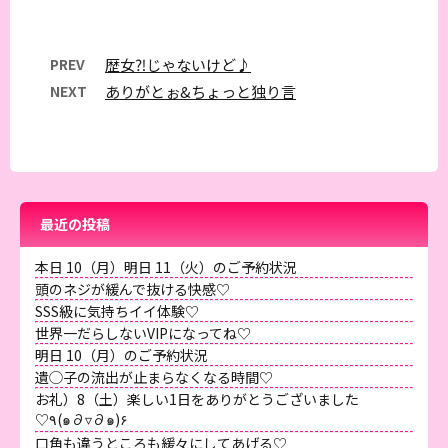
PREV
歴女⁈じゃないけど♪
NEXT
ありがとぉ&ちょっと独り言
最近の投稿
本日 10（月）明日 11（火）のご予約状況
頭のネジが緩んで抜ける快感♡
SSS級に気持ちイイ体験♡
世界一だらしないVIPになってね♡
明日 10（月）のご予約状況
遺◯子の流出が止まらなくなる時間♡
お礼）8（土）楽しい1日をありがとうございました
♡٩(๑∂▿∂๑)۶
口角も違うところも緩々にしてあげる♡