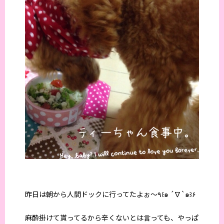
昨日は朝から人間ドックに行ってたよぉ〜٩꒰๑ ´∇`๑꒱۶
麻酔掛けて貰ってるから辛くないとは言っても、やっぱ