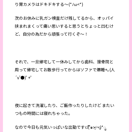
り胃カメラはドキドキする〜(*ﾉω<*)
次のお休みに乳ガン検査だけ残してるから、オッパイ
挟まれまくって痛い思いすると思うとちょっと凹むけ
ど、自分の為だから頑張って行くぞ〜！
それで、一旦帰宅して一休みしてから歯科、接骨院と
周って帰宅してお散歩行ってからはソファで爆睡+｡(人
´v’●)ﾟ+ﾟ
夜に起きて洗濯したり、ご飯作ったりしたけど またい
つもの時間には寝れちゃった。
なので今日も元気いっぱいな出勤ですପ( ໊๑˃̶͈⌔˂̶͈)*ೃ