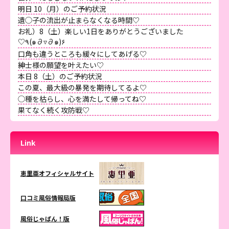
明日 10（月）のご予約状況
遺◯子の流出が止まらなくなる時間♡
お礼）8（土）楽しい1日をありがとうございました
♡٩(๑∂▿∂๑)۶
口角も違うところも緩々にしてあげる♡
紳士様の願望を叶えたい♡
本日 8（土）のご予約状況
この夏、最大級の暴発を期待してるよ♡
◯種を枯らし、心を満たして帰ってね♡
果てなく続く攻防戦♡
Link
恵里亜オフィシャルサイト
口コミ風俗情報局版
風俗じゃぱん！版