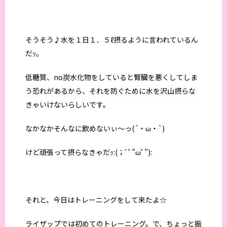
そうそう♪水を１日１．５ℓ摂るように言われているん
だｯ。
低糖質、no炭水化物をしていると腎臓を悪くしてしま
う恐れがあるから、それを防ぐために水を沢山摂らな
きゃいけないらしいです。
なかなかそんなに飲めないぃ～っ(´・ω・`)
けど頑張って摂らなきゃだｯ:(；ﾞﾟ”ωﾟ”):
それと、今日はトレーニングをして来たよ☆
ライザップでは初めてのトレーニング。で、ちょっと振