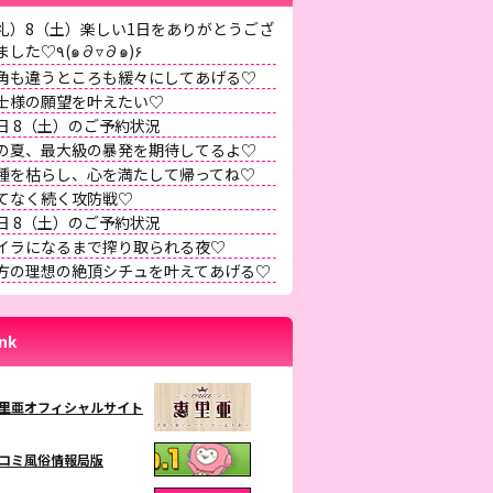
礼）8（土）楽しい1日をありがとうござ
いました♡٩(๑∂▿∂๑)۶
角も違うところも緩々にしてあげる♡
士様の願望を叶えたい♡
日 8（土）のご予約状況
の夏、最大級の暴発を期待してるよ♡
種を枯らし、心を満たして帰ってね♡
てなく続く攻防戦♡
日 8（土）のご予約状況
イラになるまで搾り取られる夜♡
方の理想の絶頂シチュを叶えてあげる♡
ink
里亜オフィシャルサイト
コミ風俗情報局版