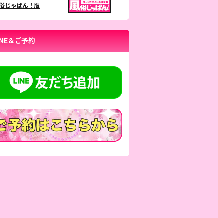
俗じゃぱん！版
INE＆ご予約