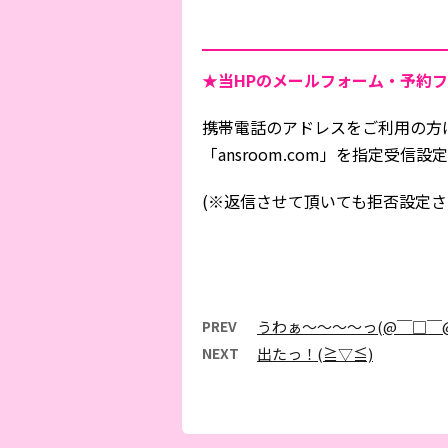
★当HPの
メールフォーム・予約フ
携帯電話のアドレスをご利用の方
「ansroom.com」を指定受
(※返信させて頂いても拒否設定さ
PREV
うわぁ～～～～っ(@￣□￣@
NEXT
出たっ！(≧▽≦)