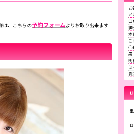
お
口
予約フォーム
様は、こちらの
よりお取り出来ます
紳
本
こ
◯
果
明
ミ
貴
L
恵
口