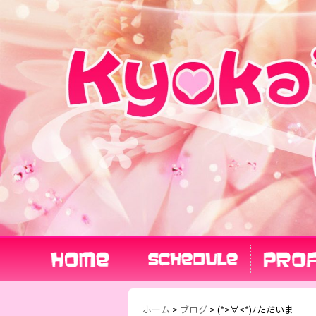
ホーム
>
ブログ
>
(*>∀<*)ﾉただいま