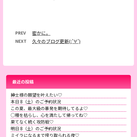
PREV
密かに。
NEXT
久々のブログ更新(;'∀')
最近の投稿
紳士様の願望を叶えたい♡
本日 8（土）のご予約状況
この夏、最大級の暴発を期待してるよ♡
◯種を枯らし、心を満たして帰ってね♡
果てなく続く攻防戦♡
明日 8（土）のご予約状況
ミイラになるまで搾り取られる夜♡