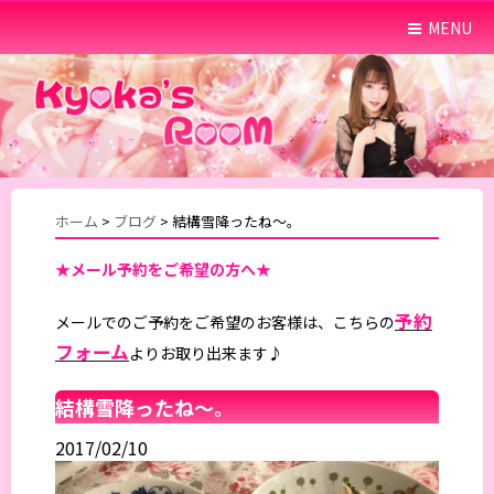
MENU
ホーム
>
ブログ
>
結構雪降ったね～。
★メール予約をご希望の方へ★
予約
メールでのご予約をご希望のお客様は、こちらの
フォーム
よりお取り出来ます♪
結構雪降ったね～。
2017/02/10